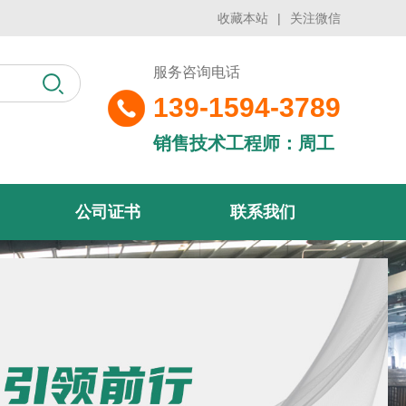
收藏本站
|
关注微信
服务咨询电话
139-1594-3789
销售技术工程师：周工
公司证书
联系我们