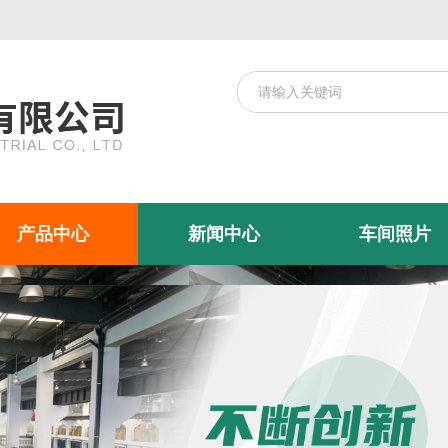
产品中心
新闻中心
车间照片