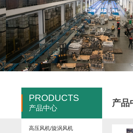
PRODUCTS
产品
产品中心
高压风机/旋涡风机