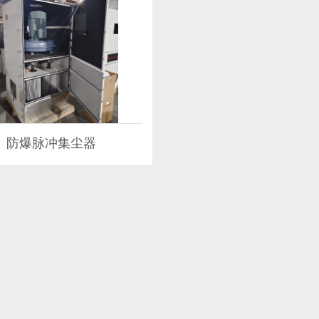
防爆脉冲集尘器