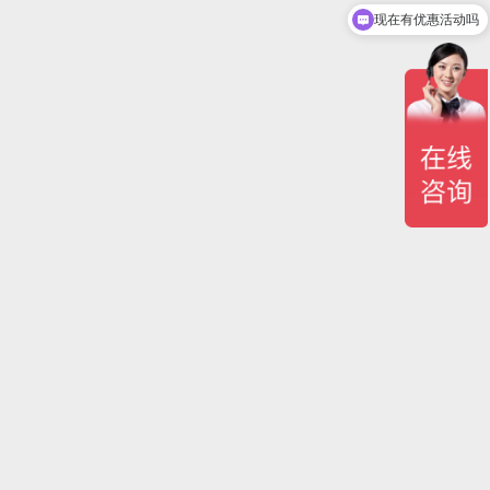
可以介绍下你们的产品么