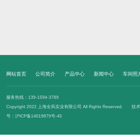
网站首页
公司简介
产品中心
新闻中心
车间照
服务热线：139-1594-3789
Copyright 2022 上海全风实业有限公司 All Rights Reserved. 
号：沪ICP备14019879号-45