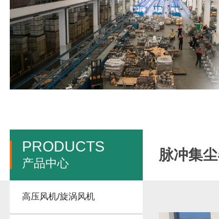
PRODUCTS
脉冲集尘
产品中心
高压风机/旋涡风机