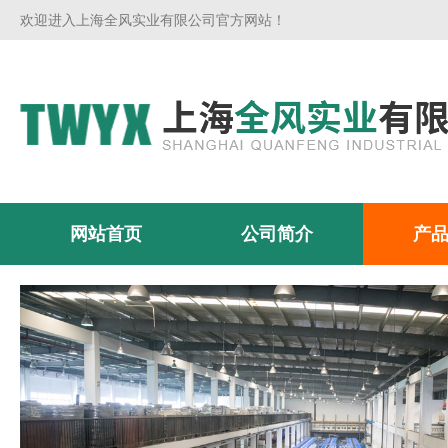
欢迎进入上海全风实业有限公司官方网站！
网站首页
公司简介
产