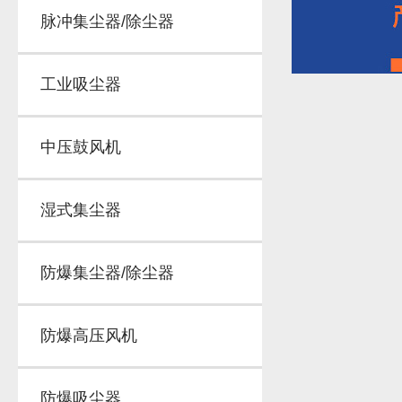
脉冲集尘器/除尘器
工业吸尘器
中压鼓风机
湿式集尘器
防爆集尘器/除尘器
防爆高压风机
防爆吸尘器