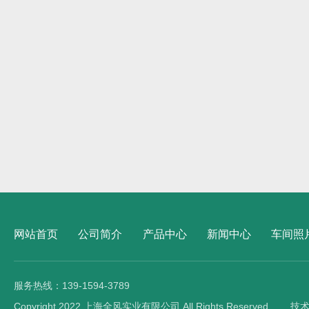
网站首页
公司简介
产品中心
新闻中心
车间照
服务热线：139-1594-3789
Copyright 2022 上海全风实业有限公司 All Rights Reserved. 