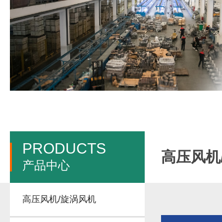
PRODUCTS
高压风机
产品中心
高压风机/旋涡风机