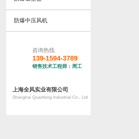
防爆中压风机
咨询热线
139-1594-3789
销售技术工程师：周工
上海全风实业有限公司
Shanghai Quanfeng Industrial Co., Ltd