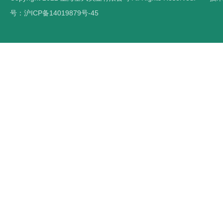
号：沪ICP备14019879号-45